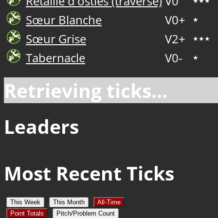
Retaille d'osties (traverse)
V0
★★★
Sœur Blanche
V0+
★
Sœur Grise
V2+
★★★
Tabernacle
V0-
★
Retrieving ticks...
Leaders
Most Recent Ticks
This Week
This Month
All-Time
Point Totals
Pitch/Problem Count