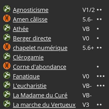
Agnosticisme
V1/2
★★
Amen câlisse
5.6-
★★
Athée
VB
★
Berger directe
V0
★
chapelet numérique
5.6+
★★
Clérogamie
Corne d'abondance
★
Fanatique
V0
★★★
L'eucharistie
VB-
★★★
La Madame du Curé
VB-
La marche du Vertueux
V3
★★