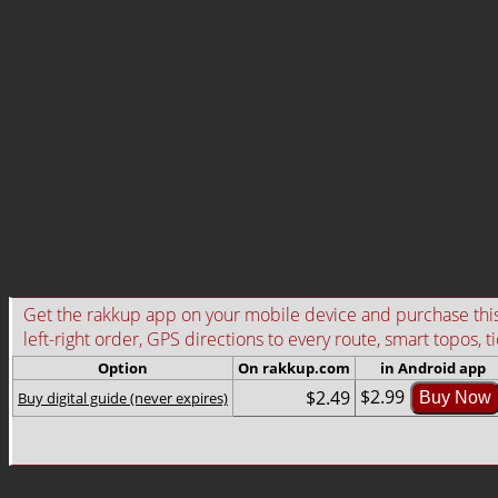
Get the rakkup app on your mobile device and purchase this g
left-right order, GPS directions to every route, smart topos, t
Option
On rakkup.com
in Android app
$2.99
$2.49
Buy digital guide (never expires)
Buy Now