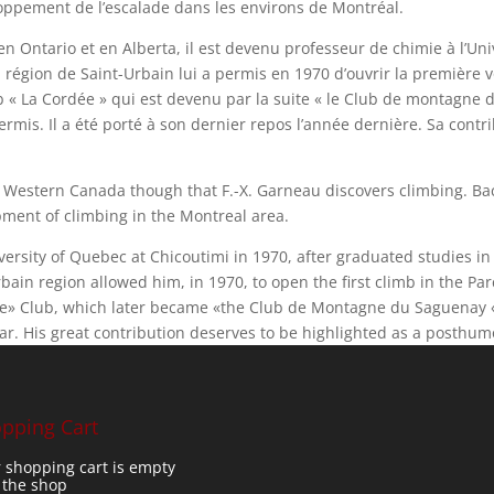
oppement de l’escalade dans les environs de Montréal.
 Ontario et en Alberta, il est devenu professeur de chimie à l’Uni
a région de Saint-Urbain lui a permis en 1970 d’ouvrir la première 
Club « La Cordée » qui est devenu par la suite « le Club de montagne
ermis. Il a été porté à son dernier repos l’année dernière. Sa cont
 in Western Canada though that F.-X. Garneau discovers climbing. Ba
pment of climbing in the Montreal area.
ersity of Quebec at Chicoutimi in 1970, after graduated studies in 
rbain region allowed him, in 1970, to open the first climb in the P
dée» Club, which later became «the Club de Montagne du Saguenay «
ear. His great contribution deserves to be highlighted as a posthu
pping Cart
 shopping cart is empty
t the shop