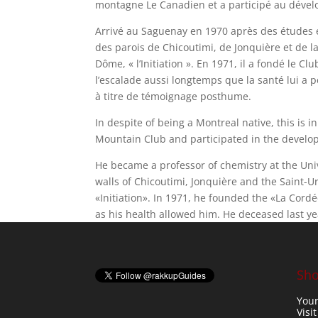
montagne Le Canadien et a participé au dével
Arrivé au Saguenay en 1970 après des études en
des parois de Chicoutimi, de Jonquière et de l
Dôme, « l’Initiation ». En 1971, il a fondé le 
l’escalade aussi longtemps que la santé lui a p
à titre de témoignage posthume.
In despite of being a Montreal native, this is
Mountain Club and participated in the develo
He became a professor of chemistry at the Univ
walls of Chicoutimi, Jonquière and the Saint-U
«Initiation». In 1971, he founded the «La Cor
as his health allowed him. He deceased last y
Sho
Your
Visi