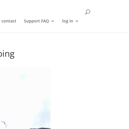
contact
Support FAQ
log in
bing