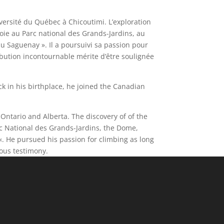
versité du Québec à Chicoutimi. L’exploration
voie au Parc national des Grands-Jardins, au
 du Saguenay ». Il a poursuivi sa passion pour
ribution incontournable mérite d’être soulignée
ck in his birthplace, he joined the Canadian
Ontario and Alberta. The discovery of of the
arc National des Grands-Jardins, the Dome,
. He pursued his passion for climbing as long
mous testimony.