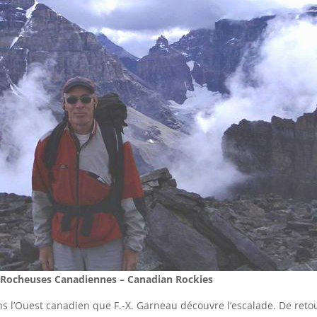
, Rocheuses Canadiennes – Canadian Rockies
ans l’Ouest canadien que F.-X. Garneau découvre l’escalade. De retou