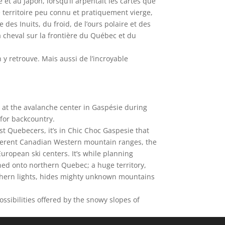
 et au Japon, lorsqu’il arpentait les cartes que
territoire peu connu et pratiquement vierge,
 des Inuits, du froid, de l’ours polaire et des
 cheval sur la frontière du Québec et du
 y retrouve. Mais aussi de l’incroyable
g at the avalanche center in Gaspésie during
 for backcountry.
t Quebecers, it’s in Chic Choc Gaspesie that
different Canadian Western mountain ranges, the
European ski centers. It’s while planning
ned onto northern Quebec; a huge territory,
orthern lights, hides mighty unknown mountains
possibilities offered by the snowy slopes of