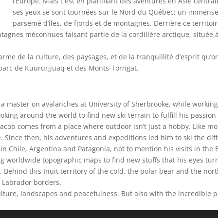
l’Europe. Mais c’est en planifiant des aventures en Asie centrale
ses yeux se sont tournées sur le Nord du Québec; un immense 
parsemé d’îles, de fjords et de montagnes. Derrière ce territoire
agnes méconnues faisant partie de la cordillère arctique, située à
rme de la culture, des paysages, et de la tranquillité d’esprit qu’on
 parc de Kuururjjuaq et des Monts-Torngat.
ng a master on avalanches at University of Sherbrooke, while workin
ooking around the world to find new ski terrain to fulfill his passion
acob comes from a place where outdoor isn’t just a hobby. Like mos
ace. Since then, his adventures and expeditions led him to ski the 
in Chile, Argentina and Patagonia, not to mention his visits in the 
ng worldwide topographic maps to find new stuffs that his eyes tur
. Behind this Inuit territory of the cold, the polar bear and the n
d Labrador borders.
e culture, landscapes and peacefulness. But also with the incredible 