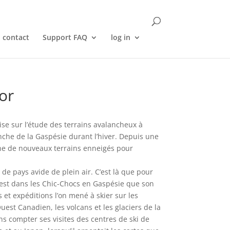
contact
Support FAQ
log in
or
ise sur l’étude des terrains avalancheux à
anche de la Gaspésie durant l’hiver. Depuis une
rche de nouveaux terrains enneigés pour
 de pays avide de plein air. C’est là que pour
est dans les Chic-Chocs en Gaspésie que son
 et expéditions l’on mené à skier sur les
est Canadien, les volcans et les glaciers de la
ns compter ses visites des centres de ski de