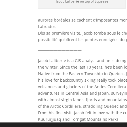
Jacob Laliberté on top of Squeeze
aurores boréales se cachent d’imposantes mont
Labrador.
Dès sa première visite, Jacob tomba sous le cha
possibilité qu’offrent les pentes enneigées du
———————————
Jacob Laliberte is a GIS analyst and he is doi
the winter. Since the last 10 years, he’s been l
Native from the Eastern Township in Quebec, J
his love for backcountry skiing really took pl
volcanoes and glaciers of the Andes Cordillera 
adventures in Central Asia and Japan, surveyi
with almost virgin lands, fjords and mountains
of the Arctic Cordillera, straddling Quebec an
From his first visit, Jacob felt in love with th
Kuururjjuaq and Torngat Mountains Parks.