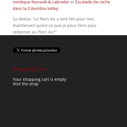
nordique Nunavik & Labrador
et
Escalade de roche
dans la Columbia Valley
.
Sa devise: “Le Plein Air a tant fait pour moi,
maintenant qu’est-ce que je peux faire pour
redonner au Plein Air?”
Shopping Cart
Your shopping cart is empty
Visit the shop