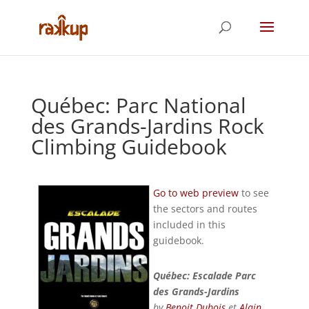
Québec: Parc National
des Grands-Jardins Rock
Climbing Guidebook
Go to web preview
to see
the sectors and routes
included in this
guidebook.
Québec: Escalade Parc
des Grands-Jardins
by
Benoit Dubois
et
Alain