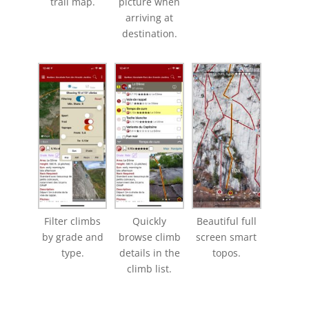
trail map.
picture when
arriving at
destination.
Filter climbs
Quickly
Beautiful full
by grade and
browse climb
screen smart
type.
details in the
topos.
climb list.