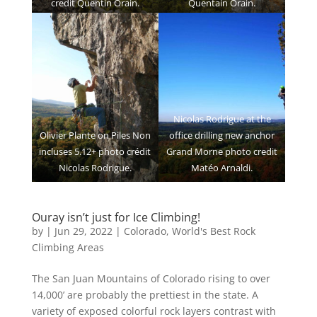
credit Quentin Orain.
Quentain Orain.
Nicolas Rodrigue at the
Olivier Plante on Piles Non
office drilling new anchor
incluses 5.12+ photo crédit
Grand Morne photo credit
Nicolas Rodrigue.
Matéo Arnaldi.
Ouray isn’t just for Ice Climbing!
by
|
Jun 29, 2022
|
Colorado
,
World's Best Rock
Climbing Areas
The San Juan Mountains of Colorado rising to over
14,000’ are probably the prettiest in the state. A
variety of exposed colorful rock layers contrast with