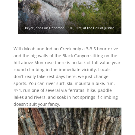
Bryce Jones on Unnamed 5.10 (5.12c) at the Hall of Justice
With Moab and Indian Creek only a 3-3.5 hour drive
and the big walls of the Black Canyon sitting on the
hill above Montrose there is no lack of full value year
round climbing in the immediate vicinity. Locals
don’t really take rest days here; we just change
sports. You can river surf, ski, mountain bike, run,
4×4, run one of several via-ferratas, hike, paddle
lakes and rivers, and soak in hot springs if climbing
doesn’t suit your fancy.