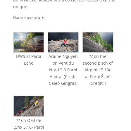
unique.
Bonne aventure!
DWS at Paroi
Araine Nguyen
?? on the
Écho
on Vent du
second pitch of
Nord 5.9 Paroi
Virginie 5.10c
Amiral (Credit
at Paroi Éch0
Caleb Gingras)
(Credit: )
?? on Oeil de
Lynx 5.10- Paroi