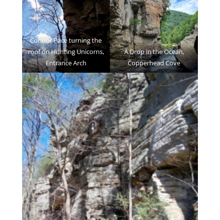
Connor Pace turning the
roof on Hunting Unicorns,
A Drop in the Ocean,
Entrance Arch
Copperhead Cove