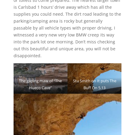
or toilets so come prepared. The nearest larger town
is Carlsbad 1 hours’ drive away which has all the
supplies you could need. The dirt road leading to the
parking/camping area is rocky but generally
passable by all vehicle types with proper driving, I
witnessed a very new very low BMW creep its way
into the park lot one morning. Don’t miss checking
out this beautiful and unique area, you will not be
disappointed.
The gaping maw of “The
Stu Smith on It puts The
Hueco Cave”
Buff On 5.13