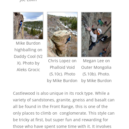
Mike Burdon
highballing on
Daddy Cool (V2
Chris Lopez on
Megan Lee on
X). Photo by
Phalloid Void
Outer Mongolia
Aleks Grocic
(5.10c). Photo
(5.10b). Photo.
by Mike Burdon
by Mike Burdon
Castlewood is also unique in its rock type. While a
variety of sandstones, granite, gneiss and basalt can
all be found in the Front Range, this is one of the
only places to climb on conglomerate. This style can
be tricky at first, but super fun and rewarding for
those who have spent some time with it. It involves