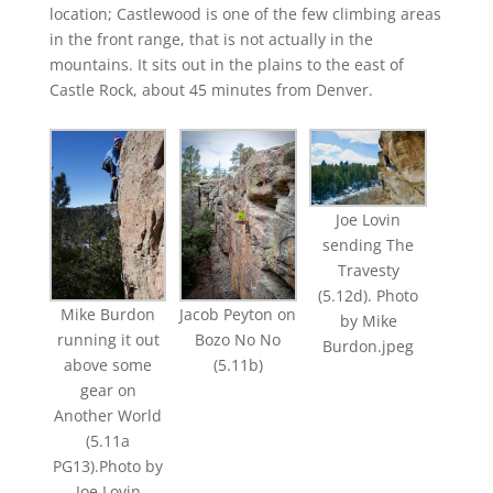
location; Castlewood is one of the few climbing areas
in the front range, that is not actually in the
mountains. It sits out in the plains to the east of
Castle Rock, about 45 minutes from Denver.
Joe Lovin
sending The
Travesty
(5.12d). Photo
Mike Burdon
Jacob Peyton on
by Mike
running it out
Bozo No No
Burdon.jpeg
above some
(5.11b)
gear on
Another World
(5.11a
PG13).Photo by
Joe Lovin